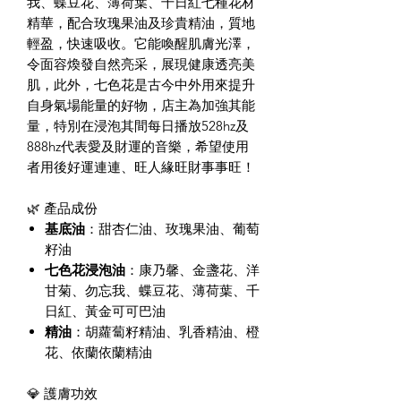
我、蝶豆花、薄荷葉、千日紅七種花材
精華，配合玫瑰果油及珍貴精油，質地
輕盈，快速吸收。它能喚醒肌膚光澤，
令面容煥發自然亮采，展現健康透亮美
肌，此外，七色花是古今中外用來提升
自身氣場能量的好物，店主為加強其能
量，特別在浸泡其間每日播放528hz及
888hz代表愛及財運的音樂，希望使用
者用後好運連連、旺人緣旺財事事旺！
🌿 產品成份
基底油
：甜杏仁油、玫瑰果油、葡萄
籽油
七色花浸泡油
：康乃馨、金盞花、洋
甘菊、勿忘我、蝶豆花、薄荷葉、千
日紅、黃金可可巴油
精油
：胡蘿蔔籽精油、乳香精油、橙
花、依蘭依蘭精油
💎 護膚功效