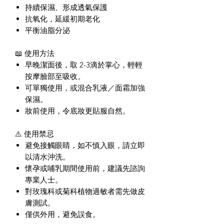
持續保濕、形成透氣保護
抗氧化，延緩初期老化
平衡油脂分泌
📖 使用方法
早晚潔面後，取 2-3滴於掌心，輕輕
按摩臉部至吸收。
可單獨使用，或混合乳液／面霜加強
保濕。
妝前使用，令底妝更貼服自然。
⚠️ 使用禁忌
避免接觸眼睛，如不慎入眼，請立即
以清水沖洗。
懷孕或哺乳期間使用前，建議先諮詢
專業人士。
對玫瑰科或菊科植物過敏者需先做皮
膚測試。
僅供外用，避免誤食。