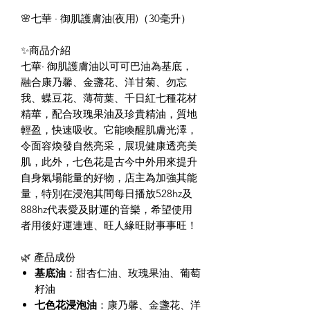
🌸七華 · 御肌護膚油(夜用)（30毫升）
✨商品介紹
七華· 御肌護膚油以可可巴油為基底，
融合康乃馨、金盞花、洋甘菊、勿忘
我、蝶豆花、薄荷葉、千日紅七種花材
精華，配合玫瑰果油及珍貴精油，質地
輕盈，快速吸收。它能喚醒肌膚光澤，
令面容煥發自然亮采，展現健康透亮美
肌，此外，七色花是古今中外用來提升
自身氣場能量的好物，店主為加強其能
量，特別在浸泡其間每日播放528hz及
888hz代表愛及財運的音樂，希望使用
者用後好運連連、旺人緣旺財事事旺！
🌿 產品成份
基底油
：甜杏仁油、玫瑰果油、葡萄
籽油
七色花浸泡油
：康乃馨、金盞花、洋