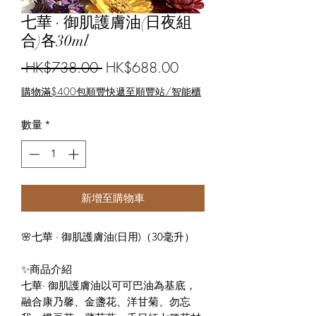
七華 · 御肌護膚油(日夜組
合)各30ml
一
促
 HK$738.00 
HK$688.00
般
銷
購物滿$400包順豐快遞至順豐站/智能櫃
價
價
數量
*
格
格
新增至購物車
🌸七華 · 御肌護膚油(日用)（30毫升）
✨商品介紹
七華· 御肌護膚油以可可巴油為基底，
融合康乃馨、金盞花、洋甘菊、勿忘