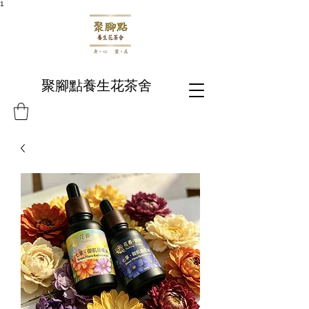
1
聚腳點養生花茶舍