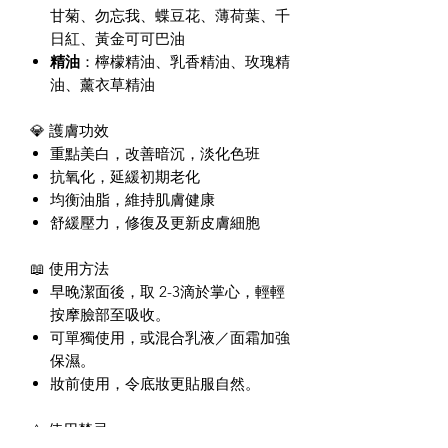
甘菊、勿忘我、蝶豆花、薄荷葉、千
日紅、黃金可可巴油
精油
：檸檬精油、乳香精油、玫瑰精
油、薰衣草精油
💎 護膚功效
重點美白，改善暗沉，淡化色班
抗氧化，延緩初期老化
均衡油脂，維持肌膚健康
舒緩壓力，修復及更新皮膚細胞
📖 使用方法
早晚潔面後，取 2-3滴於掌心，輕輕
按摩臉部至吸收。
可單獨使用，或混合乳液／面霜加強
保濕。
妝前使用，令底妝更貼服自然。
⚠️ 使用禁忌