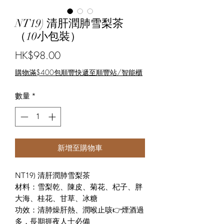
NT19) 清肝潤肺雪梨茶
（10小包裝）
價
HK$98.00
格
購物滿$400包順豐快遞至順豐站/智能櫃
數量
*
新增至購物車
NT19) 清肝潤肺雪梨茶
材料：雪梨乾、陳皮、菊花、杞子、胖
大海、桂花、甘草、冰糖
功效：清肺燥肝熱、潤喉止咳👉煙酒過
多，長期捱夜人士必備