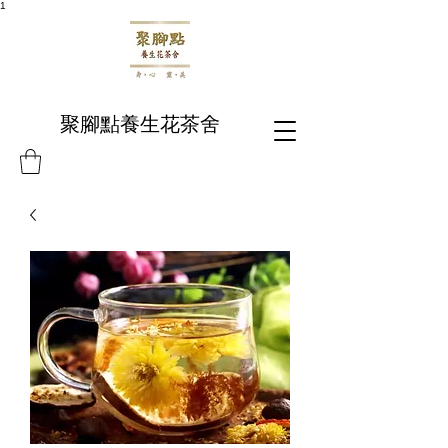
1
聚腳點養生花茶舍