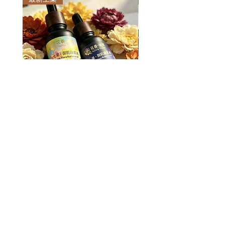
七華 · 御肌護膚油(日夜組合)各
七華 · 御肌護膚油(夜用)3
30ml
一般價格
HK$420.00
一般價格
促銷價格
HK$738.00
HK$688.00
購物滿$400包順豐快遞至順豐站
購物滿$400包順豐快遞至順豐站/智能櫃
聚腳點養生花茶舍
公司地址:觀塘興業街15號中美中心B座1401室
(非門市)