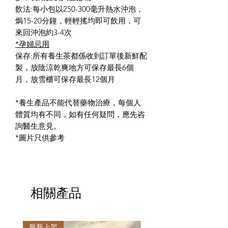
飲法:每小包以250-300毫升熱水沖泡，
焗15-20分鐘，輕輕搖均即可飲用，可
來回沖泡約3-4次
*孕婦忌用
保存:所有養生茶都係收到訂單後新鮮配
製，放陰涼乾爽地方可保存最長6個
月，放雪櫃可保存最長12個月
*養生產品不能代替藥物治療，每個人
體質均有不同，如有任何疑問，應先咨
詢醫生意見。
*圖片只供參考
相關產品
最新上架
最新上架