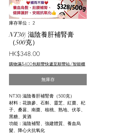
庫存單位： 2
NT30) 滋陰養肝補腎膏
（500克）
價
HK$348.00
格
購物滿$400包順豐快遞至順豐站/智能櫃
無庫存
NT30) 滋陰養肝補腎膏（500克）
材料：花旗參、石斛、靈芝、紅棗、杞
子、桑葚、南棗、核桃、熟地、伏苓、
黑糖、黃酒
功能：滋陰補腎、強建體質、養血烏
髮、降心火抗氧化