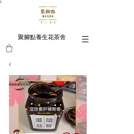
1
聚腳點養生花茶舍