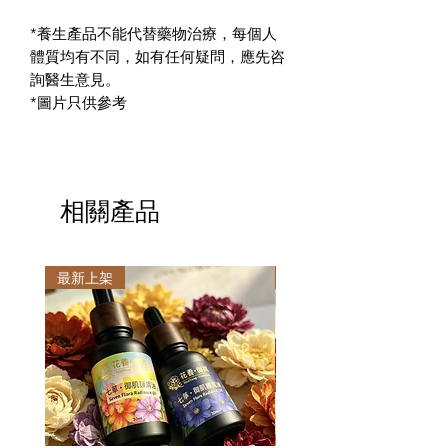
*養生產品不能代替藥物治療，每個人
體質均有不同，如有任何疑問，應先咨
詢醫生意見。
*圖片只供參考
相關產品
最新上架
最新上架