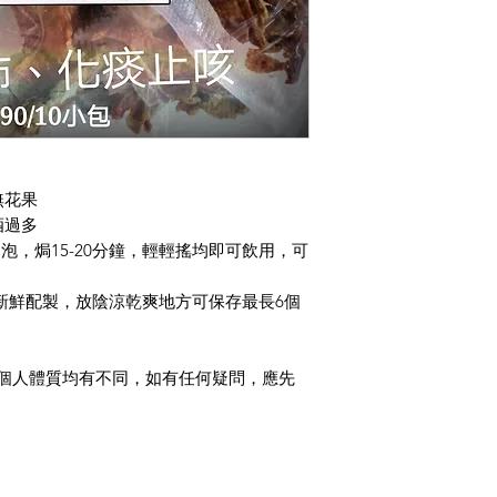
無花果
酒過多
水沖泡，焗15-20分鐘，輕輕搖均即可飲用，可
新鮮配製，放陰涼乾爽地方可保存最長6個
每個人體質均有不同，如有任何疑問，應先