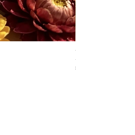
七華 · 御肌護膚油(夜用)30m
一般價格
促銷價格
HK$420.00
HK$388.00
購物滿$400包順豐快遞至順豐站/智