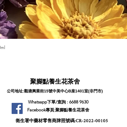
快速瀏覽
ml
聚腳點養生花茶舍
公司地址:觀塘興業街15號中美中心B座1401室(非門市)
Whatsapp下單/查詢 : 6688 9630
​Facebook專頁:聚腳點養生花茶舍
​衛生署中藥材零售商牌照號碼:CR-2022-00105