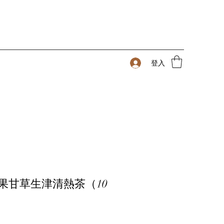
登入
羅漢果甘草生津清熱茶（10