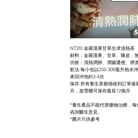
NT20) 金羅漢果甘草生津清熱茶
材料：金羅漢果、甘草、陳皮、
功效：清熱潤肺、潤腸通便、煙
飲法:每小包以250-300毫升熱
來回沖泡約3-4次
保存:所有養生茶都係收到訂單後
月，放雪櫃可保存最長12個月
*養生產品不能代替藥物治療，
咨詢醫生意見。
*圖片只供參考