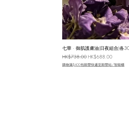
七華 · 御肌護膚油(日夜組合)各30
一般價格
促銷價格
HK$738.00
HK$688.00
購物滿$400包順豐快遞至順豐站/智能櫃