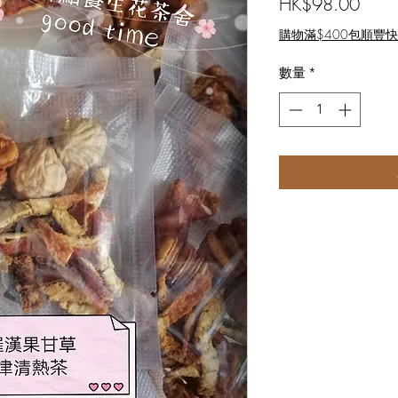
價
HK$98.00
格
購物滿$400包順豐
數量
*